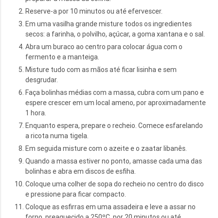
Reserve-a por 10 minutos ou até efervescer.
Em uma vasilha grande misture todos os ingredientes
secos: a farinha, o polvilho, açúcar, a goma xantana e o sal.
Abra um buraco ao centro para colocar água com o
fermento e a manteiga.
Misture tudo com as mãos até ficar lisinha e sem
desgrudar.
Faça bolinhas médias com a massa, cubra com um pano e
espere crescer em um local ameno, por aproximadamente
1 hora.
Enquanto espera, prepare o recheio. Comece esfarelando
a ricota numa tigela.
Em seguida misture com o azeite e o zaatar libanês.
Quando a massa estiver no ponto, amasse cada uma das
bolinhas e abra em discos de esfiha.
Coloque uma colher de sopa do recheio no centro do disco
e pressione para ficar compacto.
Coloque as esfirras em uma assadeira e leve a assar no
forno, preaquecido a 250ºC, por 20 minutos ou até