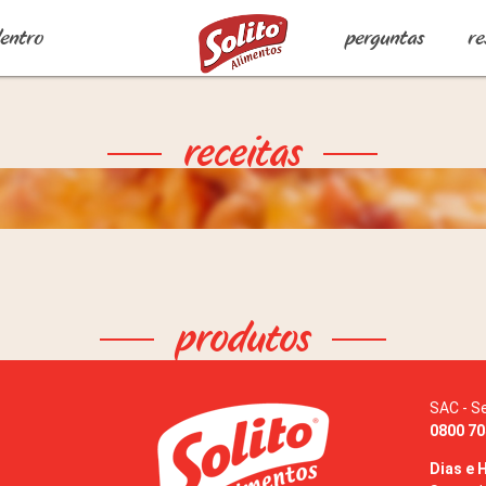
dentro
perguntas
re
receitas
produtos
SAC - S
0800 70
Dias e 