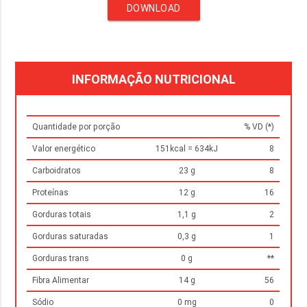
DOWNLOAD
INFORMAÇÃO NUTRICIONAL
Quantidade por porção
% VD (*)
Valor energético
151kcal = 634kJ
8
Carboidratos
23 g
8
Proteínas
12 g
16
Gorduras totais
1,1 g
2
Gorduras saturadas
0,3 g
1
Gorduras trans
0 g
**
Fibra Alimentar
14 g
56
Sódio
0 mg
0