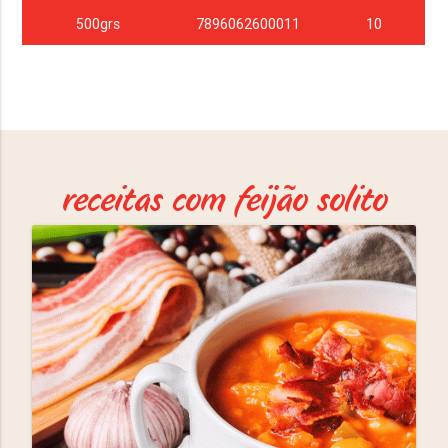
500grs
7896062600011
10
receitas com feijão solito