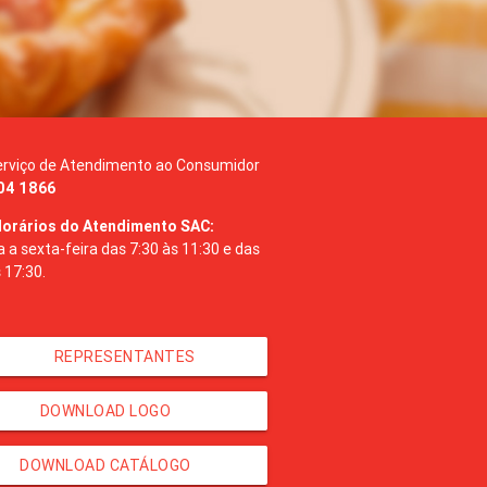
erviço de Atendimento ao Consumidor
04 1866
Horários do Atendimento SAC:
a sexta-feira das 7:30 às 11:30 e das
 17:30.
REPRESENTANTES
DOWNLOAD LOGO
DOWNLOAD CATÁLOGO