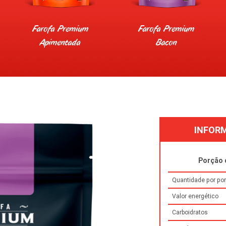
Farofa Premium
Farofa Premium
Apimentada
Bacon
INFOR
Porção d
Quantidade por po
Valor energético
Carboidratos