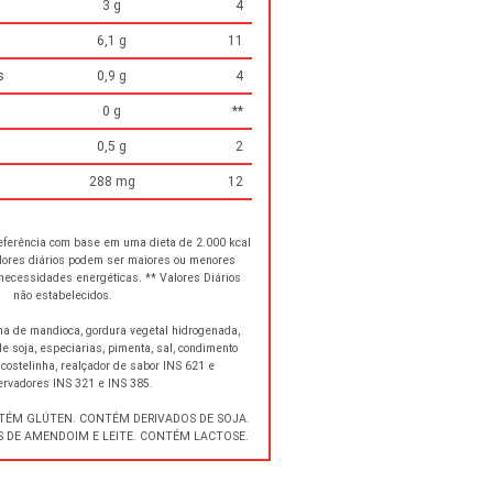
3 g
4
6,1 g
11
s
0,9 g
4
0 g
**
0,5 g
2
288 mg
12
referência com base em uma dieta de 2.000 kcal
alores diários podem ser maiores ou menores
ecessidades energéticas. ** Valores Diários
não estabelecidos.
a de mandioca, gordura vegetal hidrogenada,
de soja, especiarias, pimenta, sal, condimento
costelinha, realçador de sabor INS 621 e
ervadores INS 321 e INS 385.
TÉM GLÚTEN. CONTÉM DERIVADOS DE SOJA.
 DE AMENDOIM E LEITE. CONTÉM LACTOSE.