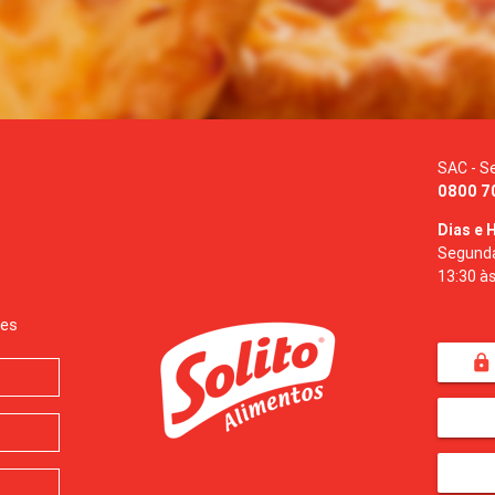
SAC - S
0800 7
Dias e 
Segunda 
13:30 às
des
lock