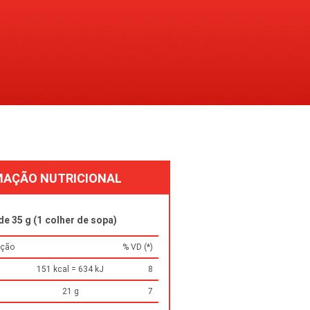
Farofa Solito
Tradicional
MAÇÃO NUTRICIONAL
e 35 g (1 colher de sopa)
rção
% VD (*)
151 kcal = 634 kJ
8
21 g
7