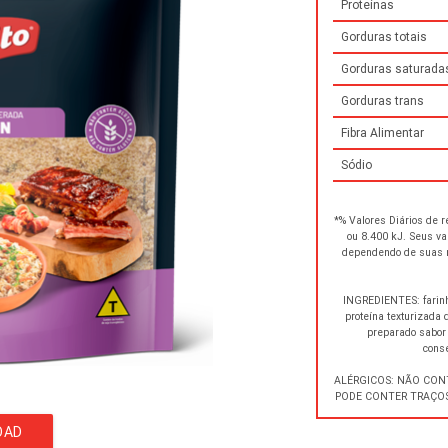
Proteínas
Gorduras totais
Gorduras saturada
Gorduras trans
Fibra Alimentar
Sódio
*% Valores Diários de 
ou 8.400 kJ. Seus v
dependendo de suas n
INGREDIENTES: farinh
proteína texturizada 
preparado sabor 
cons
ALÉRGICOS: NÃO CON
PODE CONTER TRAÇOS
OAD