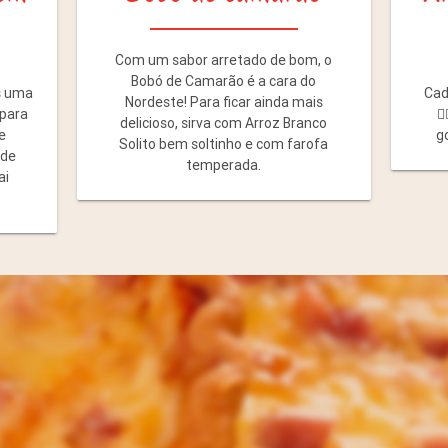
Com um sabor arretado de bom, o
Bobó de Camarão é a cara do
s uma
Cad
Nordeste! Para ficar ainda mais
 para
☝
delicioso, sirva com Arroz Branco
e
g
Solito bem soltinho e com farofa
 de
temperada.
ai