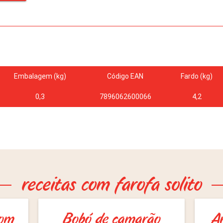
Embalagem (kg)
Código EAN
Fardo (kg)
0,3
7896062600066
4,2
receitas com farofa solito
com
Bobó de camarão
A